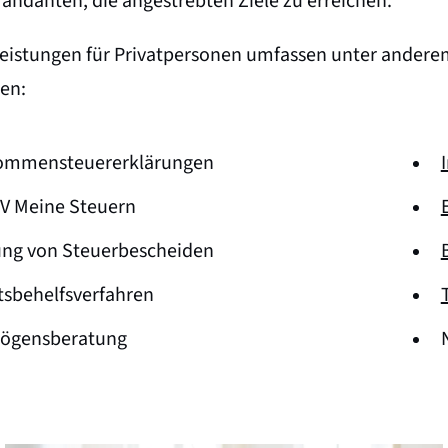
andanten, die angestrebten Ziele zu erreichen.
eistungen für Privatpersonen umfassen unter andere
ten:
ommensteuererklärungen
V Meine Steuern
ung von Steuerbescheiden
tsbehelfsverfahren
ögensberatung