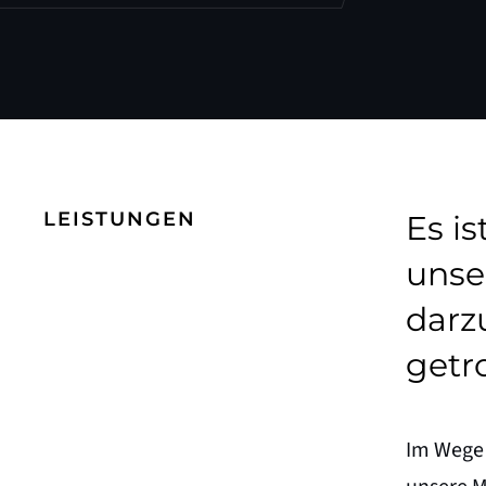
LEISTUNGEN
Es i
unse
darz
getr
Im Wege 