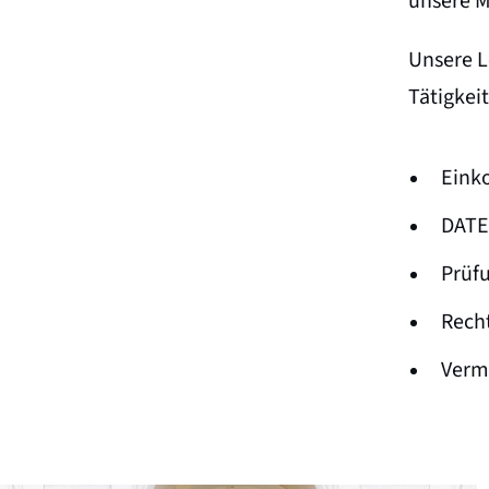
unsere M
Unsere L
Tätigkei
Eink
DATE
Prüf
Rech
Verm